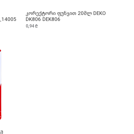
კორექტორი ფუნჯით 20მლ DEKO
ᲓᲐᲛᲐᲢᲔᲑᲐ
_14005
DK806 DEK806
0,94 ₾
8მ