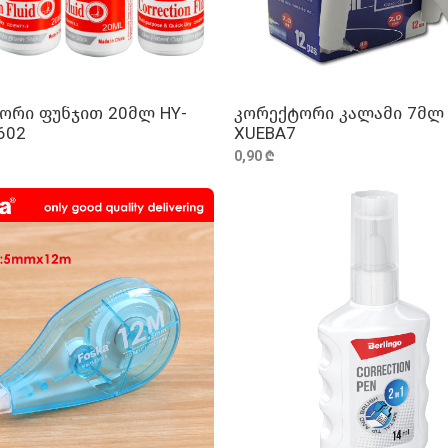
ორი ფუნჯით 20მლ HY-
კორექტორი კალამი 7მლ
ᲓᲐᲛᲐᲢᲔᲑᲐ
ᲓᲐᲛᲐᲢᲔᲑᲐ
602
XUEBA7
0,90 ₾