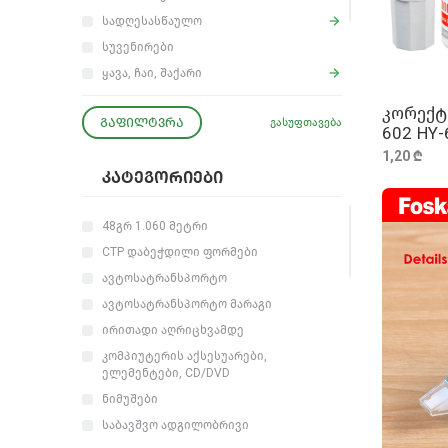
სადღესასწაულო
სუვენირები
ყავა, ჩაი, შაქარი
ჰიგიენური, საწმენდი და სამეურნეო
კორექტ
პროდუქცია
ᲒᲐᲤᲘᲚᲢᲕᲠᲐ
გასუფთავება
602 HY-
კომპიუტერული აქსესუარები და
1,20 ₾
ელემენტები
ᲙᲐᲢᲔᲒᲝᲠᲘᲔᲑᲘ
48გრ 1.060 მეტრი
CTP დაბეჭდილი ფორმები
ავტოსატრანსპორტო
ავტოსატრანსპორტო მარაგი
ირითადი აღრიცხვამდე
კომპიუტერის აქსესუარები,
ელემენტები, CD/DVD
ნიმუშები
საბავშვო ადგილობრივი