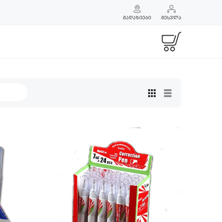
ᲛᲐᲦᲐᲖᲘᲔᲑᲘ
ᲨᲔᲡᲕᲚᲐ