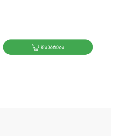
ᲓᲐᲛᲐᲢᲔᲑᲐ