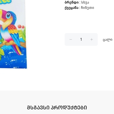
ბრენდი :
სხვა
ქვეყანა :
ჩინეთი
ცალი
ᲛᲡᲒᲐᲕᲡᲘ ᲞᲠᲝᲓᲣᲥᲢᲔᲑᲘ