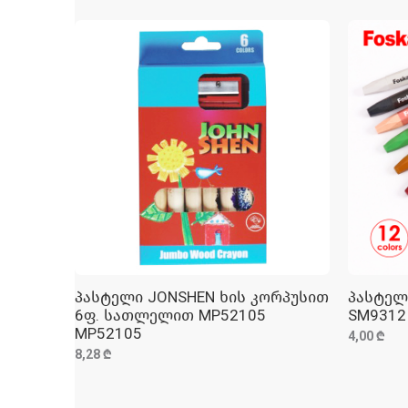
პასტელი JONSHEN ხის კორპუსით
პასტელ
ᲓᲐᲛᲐᲢᲔᲑᲐ
6ფ. სათლელით MP52105
SM9312
MP52105
4,00 ₾
8,28 ₾