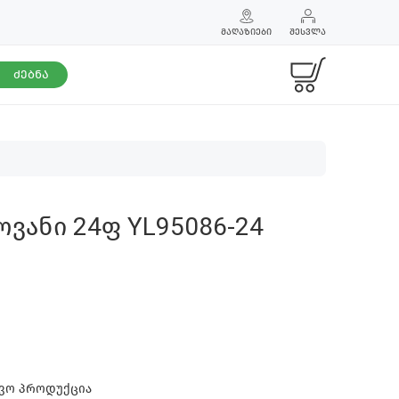
ᲛᲐᲦᲐᲖᲘᲔᲑᲘ
ᲨᲔᲡᲕᲚᲐ
ᲫᲔᲑᲜᲐ
ვანი 24ფ YL95086-24
შვო პროდუქცია