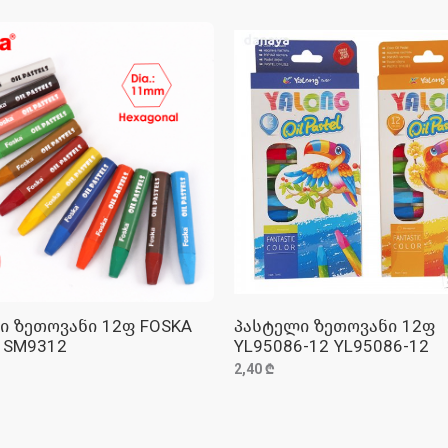
ი ზეთოვანი 12ფ FOSKA
პასტელი ზეთოვანი 12ფ
ᲓᲐᲛᲐᲢᲔᲑᲐ
ᲓᲐᲛᲐᲢᲔᲑᲐ
 SM9312
YL95086-12 YL95086-12
2,40 ₾