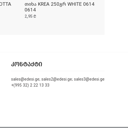
COTTA
თიხა KREA 250გრ WHITE 0614
ᲓᲐᲛᲐᲢᲔᲑᲐ
0614
2,95 ₾
ᲙᲝᲜᲢᲐᲥᲢᲘ
sales@edesi.ge; sales2@edesi.ge; sales3@edesi.ge
+(995 32) 2 22 13 33