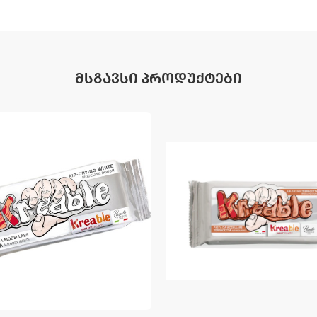
ᲛᲡᲒᲐᲕᲡᲘ ᲞᲠᲝᲓᲣᲥᲢᲔᲑᲘ