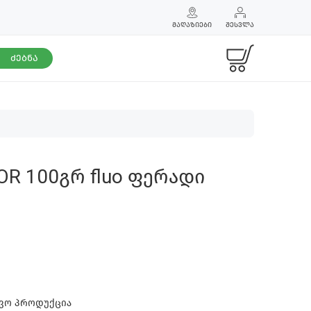
ᲛᲐᲦᲐᲖᲘᲔᲑᲘ
ᲨᲔᲡᲕᲚᲐ
ᲫᲔᲑᲜᲐ
OR 100გრ fluo ფერადი
შვო პროდუქცია