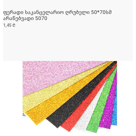
ფერადი საკანცელარიო ღრუბელი 50*70სმ
ᲓᲐᲛᲐᲢᲔᲑᲐ
არაწებვადი 5070
1,45 ₾