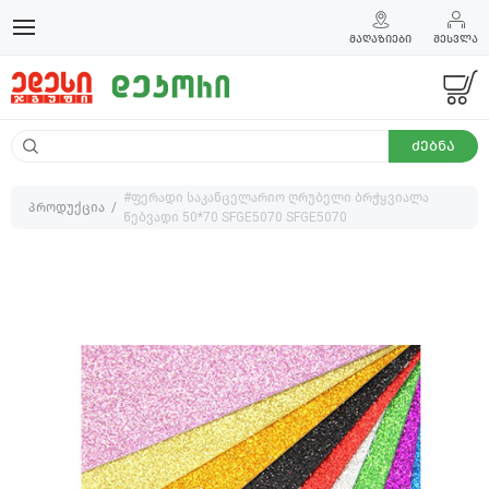
ᲛᲐᲦᲐᲖᲘᲔᲑᲘ
ᲨᲔᲡᲕᲚᲐ
ᲫᲔᲑᲜᲐ
#ფერადი საკანცელარიო ღრუბელი ბრჭყვიალა
პროდუქცია
წებვადი 50*70 SFGE5070 SFGE5070