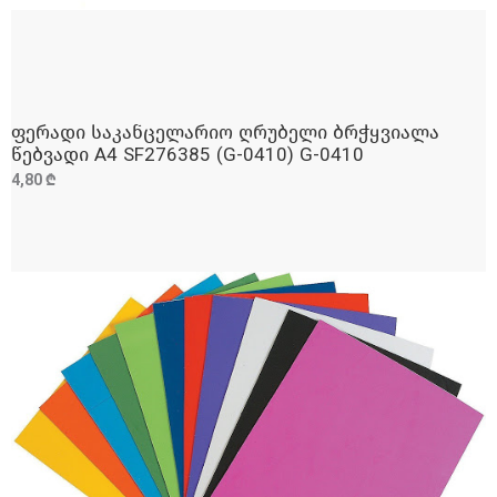
ფერადი საკანცელარიო ღრუბელი ბრჭყვიალა
ᲓᲐᲛᲐᲢᲔᲑᲐ
წებვადი A4 SF276385 (G-0410) G-0410
4,80 ₾