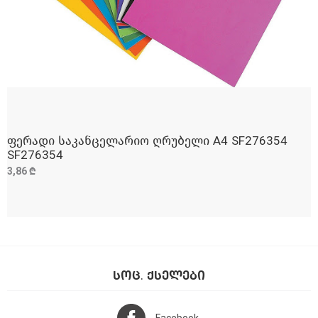
ფერადი საკანცელარიო ღრუბელი A4 SF276354
ᲓᲐᲛᲐᲢᲔᲑᲐ
SF276354
3,86 ₾
ᲡᲝᲪ. ᲥᲡᲔᲚᲔᲑᲘ