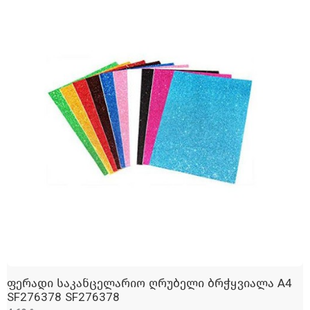
ფერადი საკანცელარიო ღრუბელი ბრჭყვიალა A4
ᲓᲐᲛᲐᲢᲔᲑᲐ
SF276378 SF276378