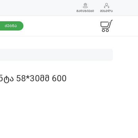
ᲛᲐᲦᲐᲖᲘᲔᲑᲘ
ᲨᲔᲡᲕᲚᲐ
ᲫᲔᲑᲜᲐ
ტა 58*30მმ 600