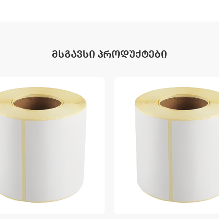
ᲛᲡᲒᲐᲕᲡᲘ ᲞᲠᲝᲓᲣᲥᲢᲔᲑᲘ