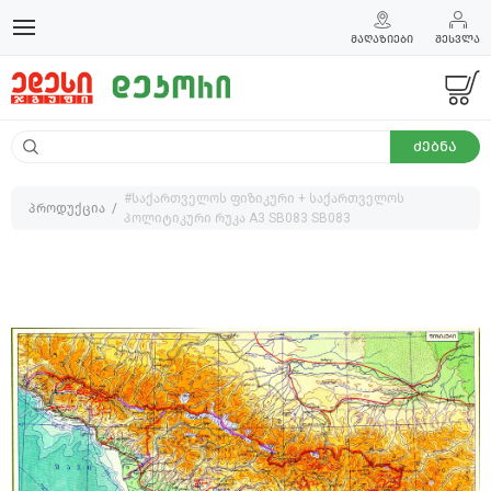
ᲛᲐᲦᲐᲖᲘᲔᲑᲘ
ᲨᲔᲡᲕᲚᲐ
ᲫᲔᲑᲜᲐ
#საქართველოს ფიზიკური + საქართველოს
პროდუქცია
პოლიტიკური რუკა A3 SB083 SB083