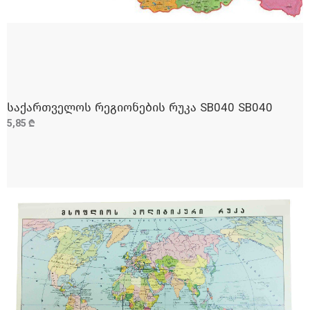
საქართველოს რეგიონების რუკა SB040 SB040
ᲓᲐᲛᲐᲢᲔᲑᲐ
5,85 ₾