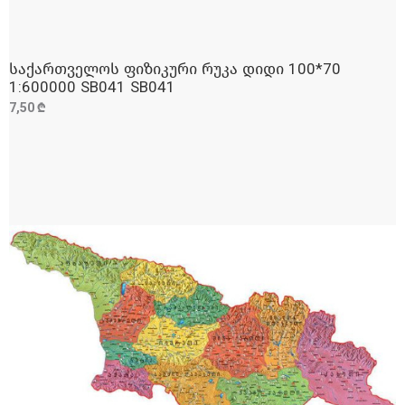
საქართველოს ფიზიკური რუკა დიდი 100*70
ᲓᲐᲛᲐᲢᲔᲑᲐ
1:600000 SB041 SB041
7,50 ₾