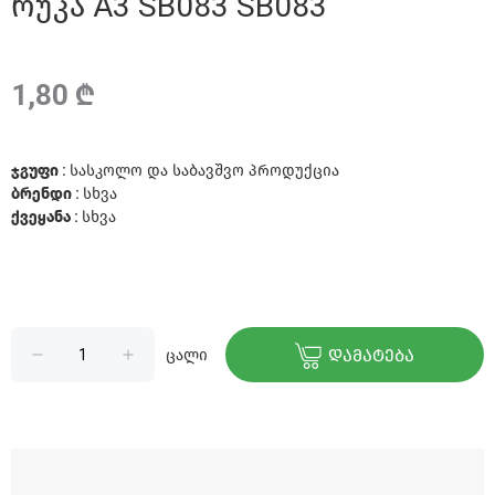
რუკა A3 SB083 SB083
1,80 ₾
ჯგუფი :
სასკოლო და საბავშვო პროდუქცია
ბრენდი :
სხვა
ქვეყანა :
სხვა
ცალი
ᲓᲐᲛᲐᲢᲔᲑᲐ