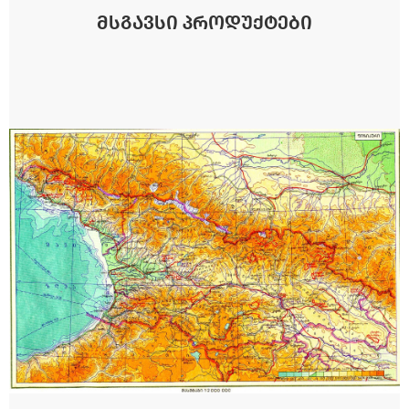
ᲛᲡᲒᲐᲕᲡᲘ ᲞᲠᲝᲓᲣᲥᲢᲔᲑᲘ