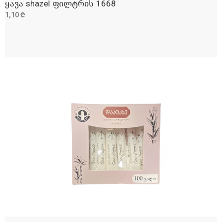
ყავა shazel ფილტრის 1668
ᲓᲐᲛᲐᲢᲔᲑᲐ
1,10 ₾