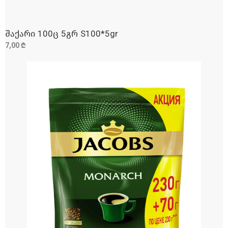
შაქარი 100ც 5გრ S100*5gr
ᲓᲐᲛᲐᲢᲔᲑᲐ
7,00 ₾