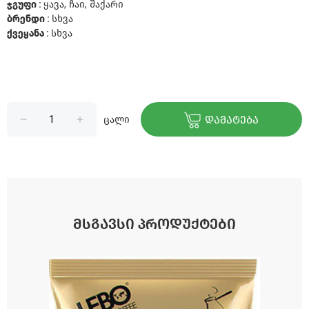
ჯგუფი :
ყავა, ჩაი, შაქარი
ბრენდი :
სხვა
ქვეყანა :
სხვა
ცალი
ᲓᲐᲛᲐᲢᲔᲑᲐ
ᲛᲡᲒᲐᲕᲡᲘ ᲞᲠᲝᲓᲣᲥᲢᲔᲑᲘ