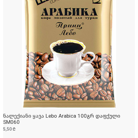
ნალექიანი ყავა Lebo Arabica 100გრ დაფქული
ᲓᲐᲛᲐᲢᲔᲑᲐ
SM060
5,50 ₾