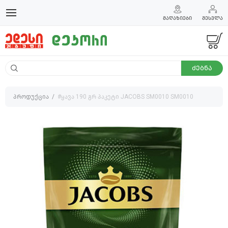
ᲛᲐᲦᲐᲖᲘᲔᲑᲘ
ᲨᲔᲡᲕᲚᲐ
ᲫᲔᲑᲜᲐ
პროდუქცია
#ყავა 190 გრ პაკეტი JACOBS SM0010 SM0010