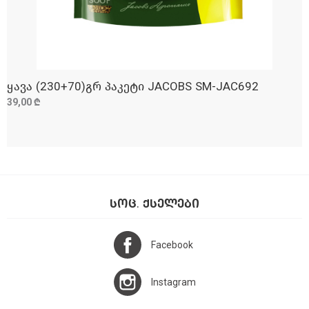
ყავა (230+70)გრ პაკეტი JACOBS SM-JAC692
ᲓᲐᲛᲐᲢᲔᲑᲐ
39,00 ₾
ᲡᲝᲪ. ᲥᲡᲔᲚᲔᲑᲘ
Facebook
Instagram