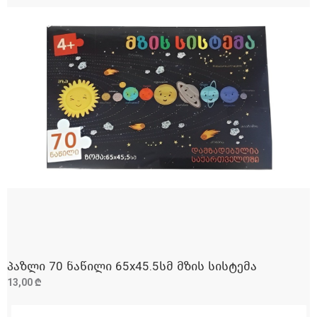
პაზლი 70 ნაწილი 65x45.5სმ მზის სისტემა
ᲓᲐᲛᲐᲢᲔᲑᲐ
13,00 ₾