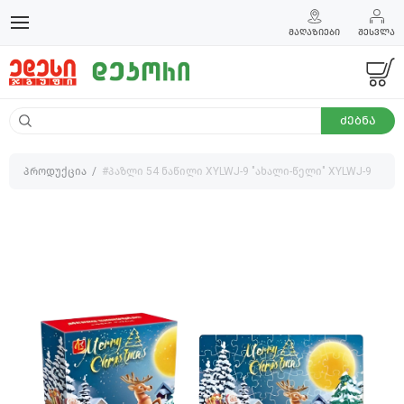
ᲛᲐᲦᲐᲖᲘᲔᲑᲘ
ᲨᲔᲡᲕᲚᲐ
ᲫᲔᲑᲜᲐ
პროდუქცია
#პაზლი 54 ნაწილი XYLWJ-9 "ახალი-წელი" XYLWJ-9