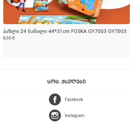
პაზლი 24 ნაწილი 44*31cm FOSKA GY7003 GY7003
ᲓᲐᲛᲐᲢᲔᲑᲐ
8,50 ₾
ᲡᲝᲪ. ᲥᲡᲔᲚᲔᲑᲘ
Facebook
Instagram