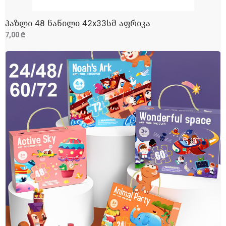
პაზლი 48 ნაწილი 42x33სმ აფრიკა
ᲓᲐᲛᲐᲢᲔᲑᲐ
7,00 ₾