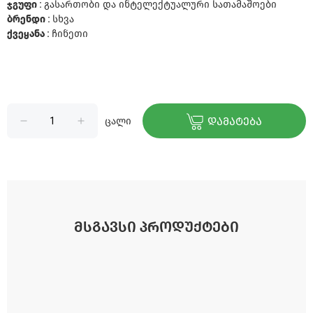
ჯგუფი :
გასართობი და ინტელექტუალური სათამაშოები
ბრენდი :
სხვა
ქვეყანა :
ჩინეთი
ცალი
ᲓᲐᲛᲐᲢᲔᲑᲐ
ᲛᲡᲒᲐᲕᲡᲘ ᲞᲠᲝᲓᲣᲥᲢᲔᲑᲘ