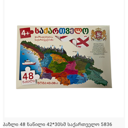
პაზლი 48 ნაწილი 42*30სმ საქართველო 5836
ᲓᲐᲛᲐᲢᲔᲑᲐ