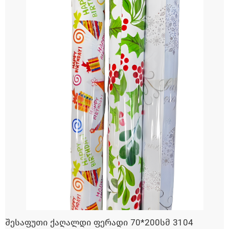
შესაფუთი ქაღალდი ფერადი 70*200სმ 3104
ᲓᲐᲛᲐᲢᲔᲑᲐ