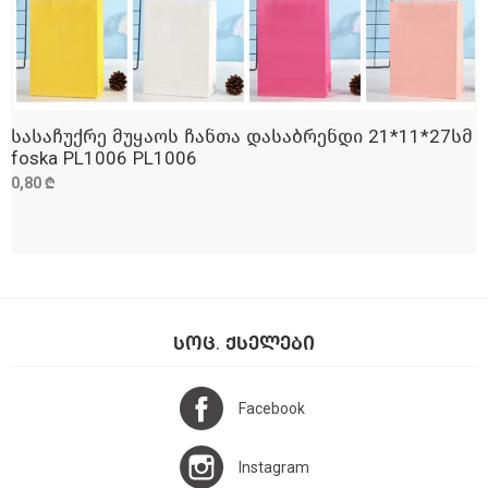
სასაჩუქრე მუყაოს ჩანთა დასაბრენდი 21*11*27სმ
ᲓᲐᲛᲐᲢᲔᲑᲐ
foska PL1006 PL1006
0,80 ₾
ᲡᲝᲪ. ᲥᲡᲔᲚᲔᲑᲘ
Facebook
Instagram