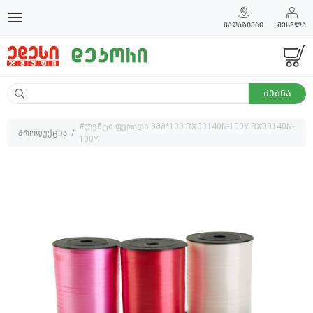
ᲛᲐᲦᲐᲖᲘᲔᲑᲘ
ᲨᲔᲡᲕᲚᲐ
ᲫᲔᲑᲜᲐ
#ლენტი ფერადი 8მმ*100 RX00140N-100Y RX00140N-
პროდუქცია
100Y