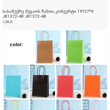
სასაჩუქრე მუყაოს ჩანთა კონვერტი 19*27*9
ᲓᲐᲛᲐᲢᲔᲑᲐ
JK1372-4B JK1372-4B
1,86 ₾