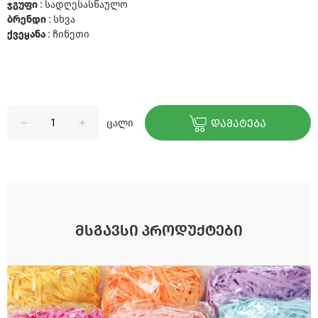
ჯგუფი :
სადღესასწაულო
ბრენდი :
სხვა
ქვეყანა :
ჩინეთი
ცალი
ᲓᲐᲛᲐᲢᲔᲑᲐ
ᲛᲡᲒᲐᲕᲡᲘ ᲞᲠᲝᲓᲣᲥᲢᲔᲑᲘ