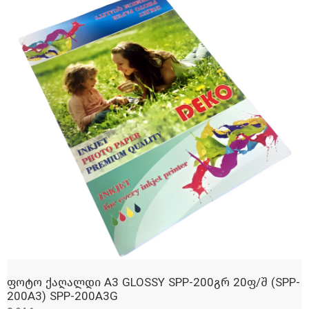
ფოტო ქაღალდი A3 GLOSSY SPP-200გრ 20ფ/შ (SPP-
ᲓᲐᲛᲐᲢᲔᲑᲐ
200A3) SPP-200A3G