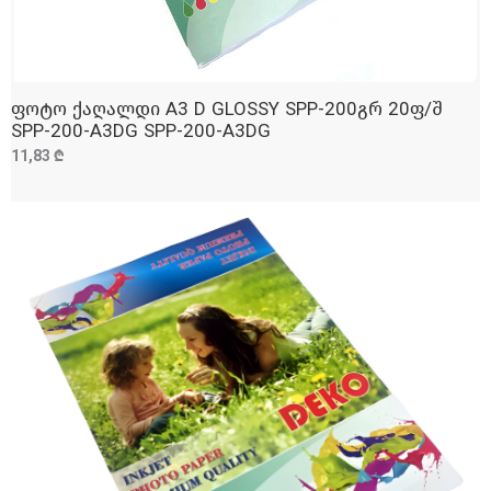
ფოტო ქაღალდი A3 D GLOSSY SPP-200გრ 20ფ/შ
ᲓᲐᲛᲐᲢᲔᲑᲐ
SPP-200-A3DG SPP-200-A3DG
11,83 ₾