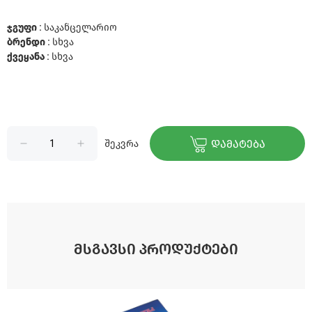
ჯგუფი :
საკანცელარიო
ბრენდი :
სხვა
ქვეყანა :
სხვა
შეკვრა
ᲓᲐᲛᲐᲢᲔᲑᲐ
ᲛᲡᲒᲐᲕᲡᲘ ᲞᲠᲝᲓᲣᲥᲢᲔᲑᲘ