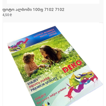
ფოტო ალბომი 100ფ 7102 7102
ᲓᲐᲛᲐᲢᲔᲑᲐ
4,50 ₾