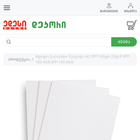
ᲛᲐᲦᲐᲖᲘᲔᲑᲘ
ᲨᲔᲡᲕᲚᲐ
ᲫᲔᲑᲜᲐ
#ფოტო ქაღალდი წებვადი A3 SPP-180გრ 20ფ/შ SPP-
პროდუქცია
180-A3A SPP-180-A3A