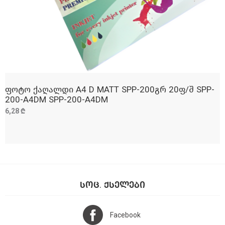
ფოტო ქაღალდი A4 D MATT SPP-200გრ 20ფ/შ SPP-
ᲓᲐᲛᲐᲢᲔᲑᲐ
200-A4DM SPP-200-A4DM
6,28 ₾
ᲡᲝᲪ. ᲥᲡᲔᲚᲔᲑᲘ
Facebook