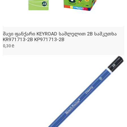
შავი ფანქარი KEYROAD საშლელით 2B სამკუთხა
ᲓᲐᲛᲐᲢᲔᲑᲐ
KR971713-2B KP971713-2B
0,30 ₾