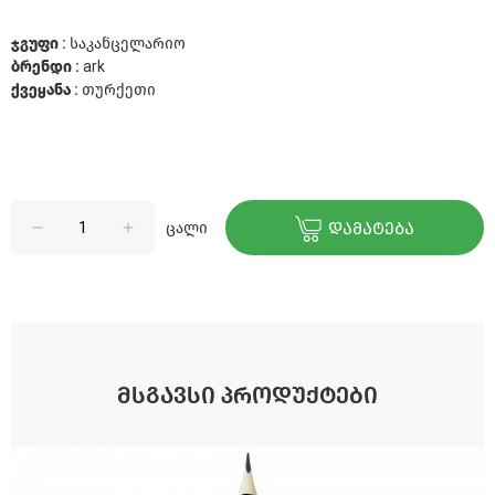
ჯგუფი :
საკანცელარიო
ბრენდი :
ark
ქვეყანა :
თურქეთი
ცალი
ᲓᲐᲛᲐᲢᲔᲑᲐ
ᲛᲡᲒᲐᲕᲡᲘ ᲞᲠᲝᲓᲣᲥᲢᲔᲑᲘ