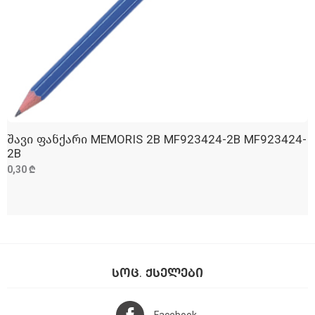
შავი ფანქარი MEMORIS 2B MF923424-2B MF923424-
ᲓᲐᲛᲐᲢᲔᲑᲐ
2B
0,30 ₾
ᲡᲝᲪ. ᲥᲡᲔᲚᲔᲑᲘ