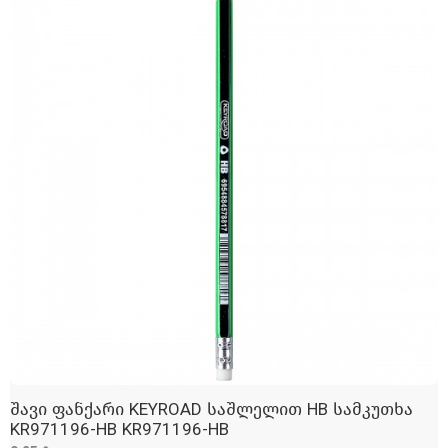
შავი ფანქარი KEYROAD საშლელით HB სამკუთხა
ᲓᲐᲛᲐᲢᲔᲑᲐ
KR971196-HB KR971196-HB