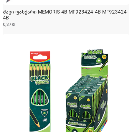
შავი ფანქარი MEMORIS 4B MF923424-4B MF923424-
ᲓᲐᲛᲐᲢᲔᲑᲐ
4B
0,37 ₾