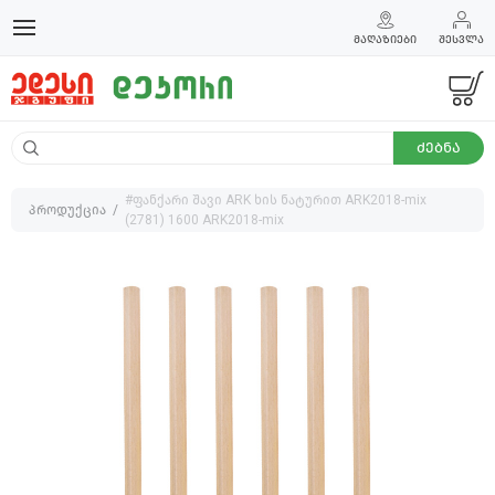
ᲛᲐᲦᲐᲖᲘᲔᲑᲘ
ᲨᲔᲡᲕᲚᲐ
ᲫᲔᲑᲜᲐ
#ფანქარი შავი ARK ხის ნატურით ARK2018-mix
პროდუქცია
(2781) 1600 ARK2018-mix