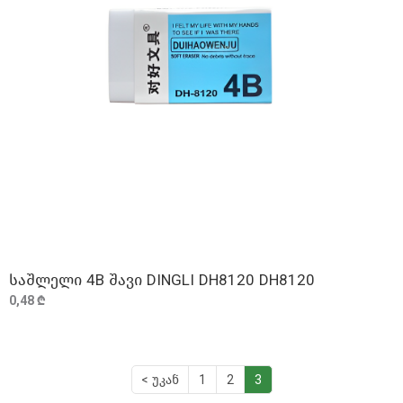
საშლელი 4B შავი DINGLI DH8120 DH8120
ᲓᲐᲛᲐᲢᲔᲑᲐ
0,48 ₾
< უკან
1
2
3