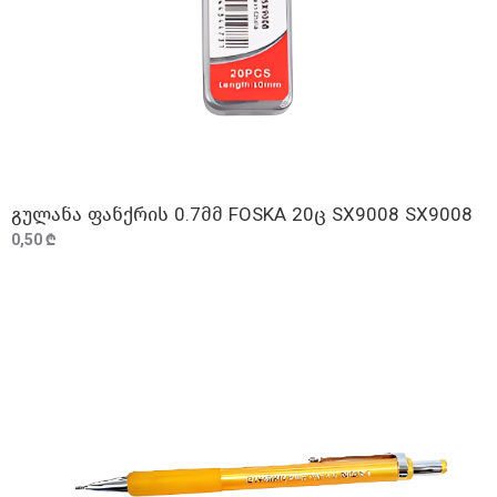
გულანა ფანქრის 0.7მმ FOSKA 20ც SX9008 SX9008
ᲓᲐᲛᲐᲢᲔᲑᲐ
0,50 ₾