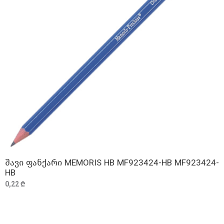
შავი ფანქარი MEMORIS HB MF923424-HB MF923424-
ᲓᲐᲛᲐᲢᲔᲑᲐ
HB
0,22 ₾