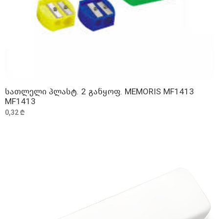
სათლელი პლასტ. 2 განყოფ. MEMORIS MF1413
ᲓᲐᲛᲐᲢᲔᲑᲐ
MF1413
0,32 ₾