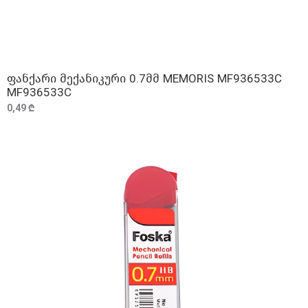
ფანქარი მექანიკური 0.7მმ MEMORIS MF936533C
ᲓᲐᲛᲐᲢᲔᲑᲐ
MF936533C
0,49 ₾