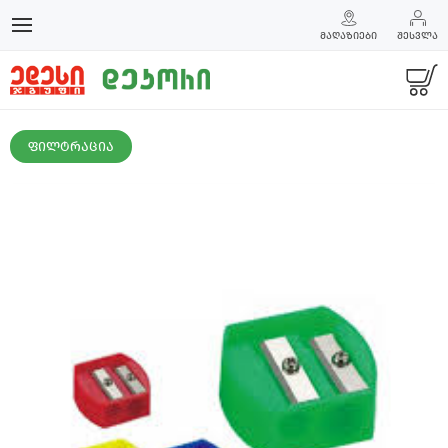
ᲛᲐᲦᲐᲖᲘᲔᲑᲘ
ᲨᲔᲡᲕᲚᲐ
ᲤᲘᲚᲢᲠᲐᲪᲘᲐ