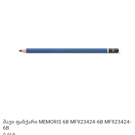
შავი ფანქარი MEMORIS 6B MF923424-6B MF923424-
ᲓᲐᲛᲐᲢᲔᲑᲐ
6B
0,44 ₾