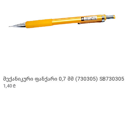
მექანიკური ფანქარი 0,7 მმ (730305) SB730305
ᲓᲐᲛᲐᲢᲔᲑᲐ
1,40 ₾