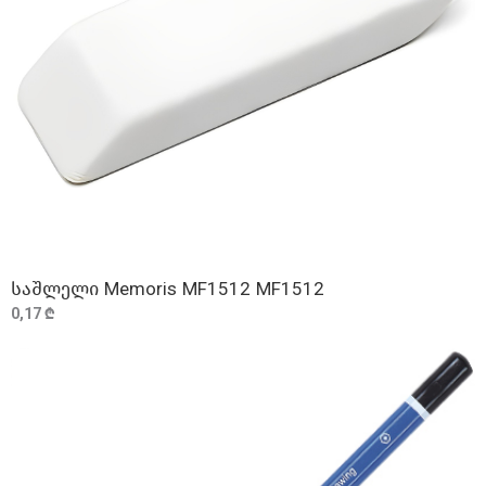
საშლელი Memoris MF1512 MF1512
ᲓᲐᲛᲐᲢᲔᲑᲐ
0,17 ₾