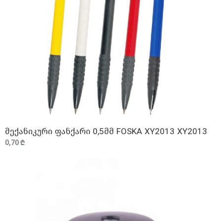
მექანიკური ფანქარი 0,5მმ FOSKA XY2013 XY2013
ᲓᲐᲛᲐᲢᲔᲑᲐ
0,70 ₾