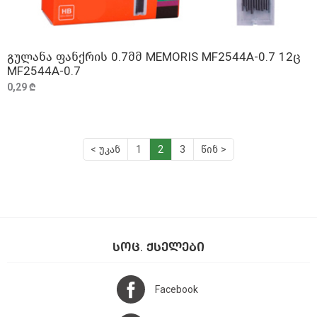
გულანა ფანქრის 0.7მმ MEMORIS MF2544A-0.7 12ც
ᲓᲐᲛᲐᲢᲔᲑᲐ
MF2544A-0.7
0,29 ₾
< უკან
1
2
3
წინ >
ᲡᲝᲪ. ᲥᲡᲔᲚᲔᲑᲘ
Facebook