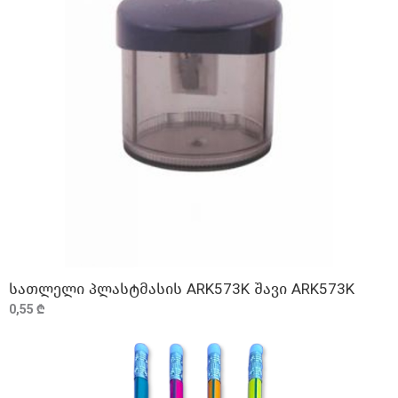
სათლელი პლასტმასის ARK573K შავი ARK573K
ᲓᲐᲛᲐᲢᲔᲑᲐ
0,55 ₾