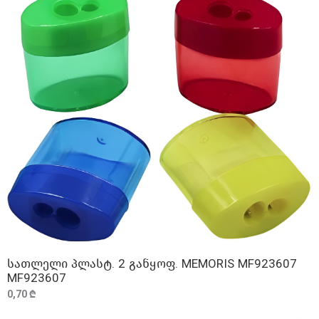
სათლელი პლასტ. 2 განყოფ. MEMORIS MF923607
ᲓᲐᲛᲐᲢᲔᲑᲐ
MF923607
0,70 ₾