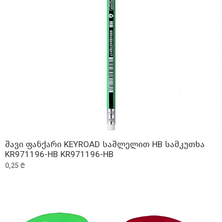
შავი ფანქარი KEYROAD საშლელით HB სამკუთხა
ᲓᲐᲛᲐᲢᲔᲑᲐ
KR971196-HB KR971196-HB
0,25 ₾