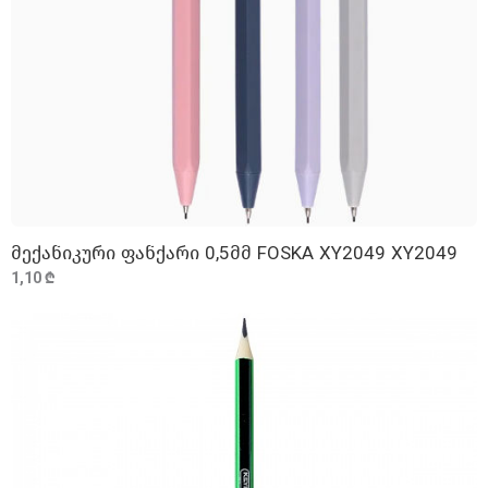
მექანიკური ფანქარი 0,5მმ FOSKA XY2049 XY2049
ᲓᲐᲛᲐᲢᲔᲑᲐ
1,10 ₾