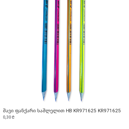
შავი ფანქარი საშლელით HB KR971625 KR971625
ᲓᲐᲛᲐᲢᲔᲑᲐ
0,30 ₾