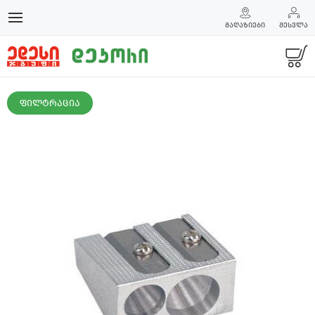
ᲛᲐᲦᲐᲖᲘᲔᲑᲘ
ᲨᲔᲡᲕᲚᲐ
ᲤᲘᲚᲢᲠᲐᲪᲘᲐ