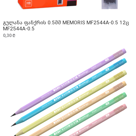
გულანა ფანქრის 0.5მმ MEMORIS MF2544A-0.5 12ც
ᲓᲐᲛᲐᲢᲔᲑᲐ
MF2544A-0.5
0,30 ₾